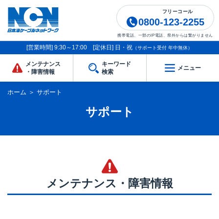
フリーコール
0800-123-2255
携帯電話、一部のIP電話、県外からは繋がりません
[営業時間] 9:30～17:00 [定休日] 日・祝
（サポート受付 年中無休）
メンテナンス
キーワード
メニュー
・障害情報
検索
ホーム
＞
サポート
サポート
メンテナンス・障害情報