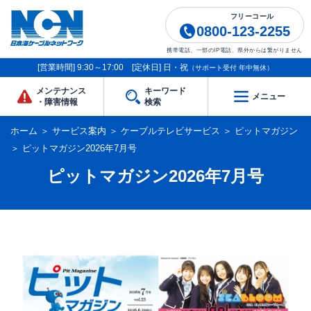
フリーコール
0800-123-2255
携帯電話、一部のIP電話、県外からは繋がりません
[営業時間] 9:30～17:00 [定休日] 日・祝
（サポート受付 年中無休）
メンテナンス
キーワード
メニュー
・障害情報
検索
ホーム
＞
サービス案内
＞
ケーブルテレビサービス
＞
ピットマガジン
＞
ピットマガジン2026年7月号
ピットマガジン2026年7月号