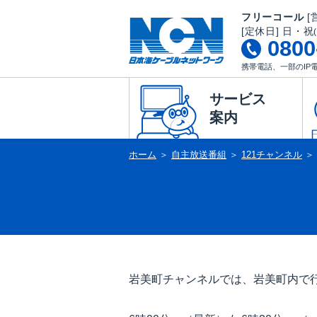
フリーコール
[営
[定休日] 日・祝
0800
携帯電話、一部のIP
サービス
案内
ホーム
＞
自主放送番組
＞
121チャンネル
＞
岩美町チャンネルでは、岩美町内で