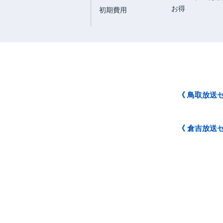
お得
初期費用
《 鳥取放送
《 倉吉放送