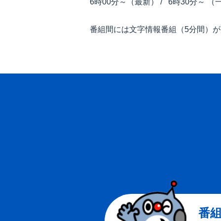
6時00分～（最新） / 6時30分～ （
番組間には文字情報番組（5分間）
番