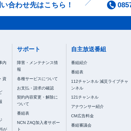
問い合わせ先はこちら！
085
サポート
自主放送番組
事内
障害・メンテナンス情
番組紹介
報
番組表
・資
各種サービスについて
112チャンネル 減災ライブチャ
お支払・請求の確認
ンネル
ど
契約内容変更・解除に
121チャンネル
報
ついて
アナウンサー紹介
番組表
CM広告料金
ジ
NCN ZAQ加入者サポー
番組審議会
料が
ト