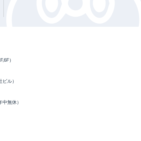
,6F）
本社ビル）
 年中無休）